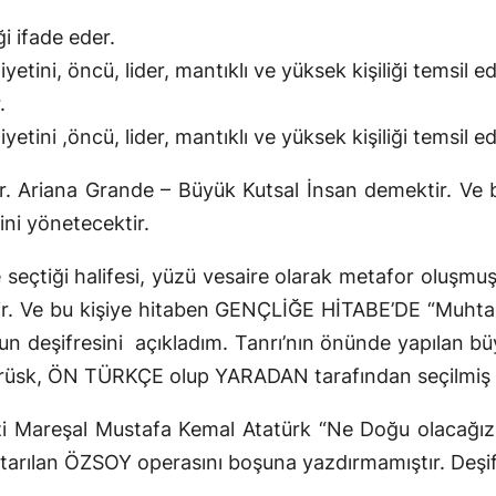
ği ifade eder.
tini, öncü, lider, mantıklı ve yüksek kişiliği temsil ed
.
tini ,öncü, lider, mantıklı ve yüksek kişiliği temsil ed
Ariana Grande – Büyük Kutsal İnsan demektir. Ve bu
ni yönetecektir.
e seçtiği halifesi, yüzü vesaire olarak metafor oluşmuş
ir. Ve bu kişiye hitaben GENÇLİĞE HİTABE’DE “Muhta
nun deşifresini açıkladım. Tanrı’nın önünde yapılan bü
trüsk, ÖN TÜRKÇE olup YARADAN tarafından seçilmiş ola
i Mareşal Mustafa Kemal Atatürk “Ne Doğu olacağız n
arılan ÖZSOY operasını boşuna yazdırmamıştır. Deşif