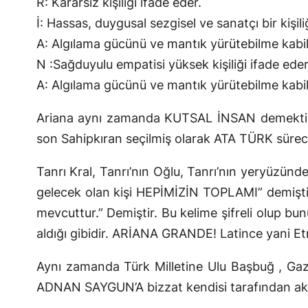
R: Kararsız kişiliği ifade eder.
İ: Hassas, duygusal sezgisel ve sanatçı bir kişili
A: Algılama gücünü ve mantık yürütebilme kabiliye
N :Sağduyulu empatisi yüksek kişiliği ifade eder
A: Algılama gücünü ve mantık yürütebilme kabiliye
Ariana aynı zamanda KUTSAL İNSAN demektir. 
son Sahipkıran seçilmiş olarak ATA TÜRK süreci
Tanrı Kral, Tanrı’nın Oğlu, Tanrı’nın yeryüzünd
gelecek olan kişi HEPİMİZİN TOPLAMI” demişt
mevcuttur.” Demiştir. Bu kelime şifreli olup bu
aldığı gibidir. ARİANA GRANDE! Latince yani E
Aynı zamanda Türk Milletine Ulu Başbuğ , Gaz
ADNAN SAYGUN’A bizzat kendisi tarafından akt