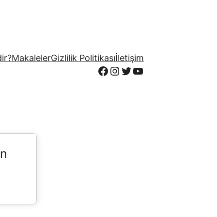
ir?
Makaleler
Gizlilik Politikası
İletişim
Facebook
Instagram
Twitter
YouTube
in