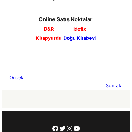
Online Satış Noktaları
D&R
idefix
Kitapyurdu
Doğu Kitabevi
Önceki
Sonraki
Facebook
Twitter
Instagram
YouTube