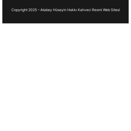
Copyright 2025 – Atabey Hüseyin Hakkı Kahveci Resmi Web Sitesi