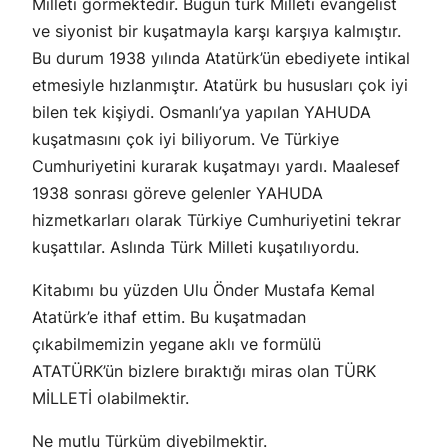
Milleti görmektedir. Bugün türk Milleti evangelist
ve siyonist bir kuşatmayla karşı karşıya kalmıştır.
Bu durum 1938 yılında Atatürk’ün ebediyete intikal
etmesiyle hızlanmıştır. Atatürk bu hususları çok iyi
bilen tek kişiydi. Osmanlı’ya yapılan YAHUDA
kuşatmasını çok iyi biliyorum. Ve Türkiye
Cumhuriyetini kurarak kuşatmayı yardı. Maalesef
1938 sonrası göreve gelenler YAHUDA
hizmetkarları olarak Türkiye Cumhuriyetini tekrar
kuşattılar. Aslında Türk Milleti kuşatılıyordu.
Kitabımı bu yüzden
Ulu Önder Mustafa Kemal
Atatürk’e
ithaf ettim. Bu kuşatmadan
çıkabilmemizin yegane aklı ve formülü
ATATÜRK’ün bizlere bıraktığı miras olan
TÜRK
MİLLETİ
olabilmektir.
Ne mutlu Türküm
diyebilmektir.