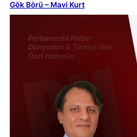
Gök Börü – Mavi Kurt