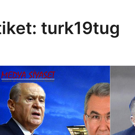
tiket:
turk19tug