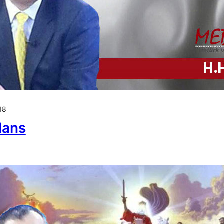
18
lans