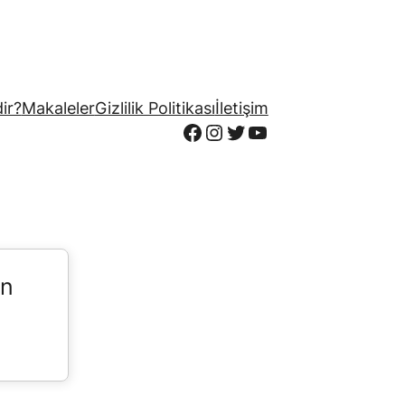
ir?
Makaleler
Gizlilik Politikası
İletişim
Facebook
Instagram
Twitter
YouTube
in