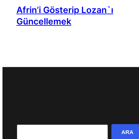
Afrin’i Gösterip Lozan`ı
Güncellemek
Search
ARA