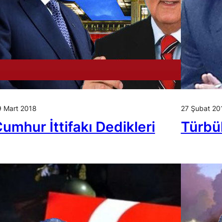
 Mart 2018
27 Şubat 20
umhur İttifakı Dedikleri
Türbü