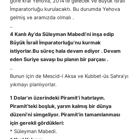
göre kral Yehova, 2014’te gelecek ve Büyük İsrail
İmparatorluğu kurulacaktı. Bu durumda Yehova
gelmiş ve aramızda olmalı .
..
4 Kanlı Ay’da Süleyman Mabedi’ni inşa edip
Büyük İsrail İmparatorluğu’nu kurmak
istiyorlar.Bu süreç hala devam ediyor . Devam
eden Suriye savaşı bu planın bir parçası .
..
Bunun için de Mescid-i Aksa ve Kubbet-üs Sahra’yı
yıkmayı planlıyorlar.
1 Dolar’ın üzerindeki Piramit’i hatırlayın.
Piramit’teki boşluk, yarım kalmış bir dünya
düzeni’ni simgeliyor. Piramit’in tamamlanması
için gerekli gördükleri:
* Süleyman Mabedi.