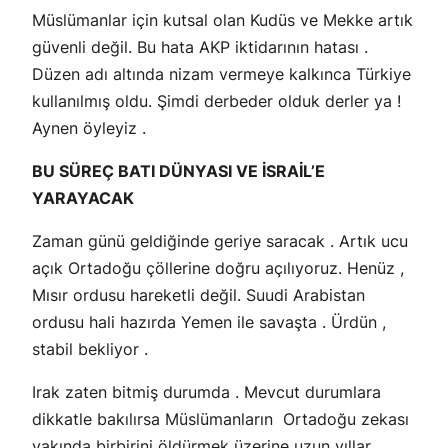
Müslümanlar için kutsal olan Kudüs ve Mekke artık
güvenli değil. Bu hata AKP iktidarının hatası .
Düzen adı altında nizam vermeye kalkınca Türkiye
kullanılmış oldu. Şimdi derbeder olduk derler ya !
Aynen öyleyiz .
BU SÜREÇ BATI DÜNYASI VE İSRAİL’E
YARAYACAK
Zaman günü geldiğinde geriye saracak . Artık ucu
açık Ortadoğu çöllerine doğru açılıyoruz. Henüz ,
Mısır ordusu hareketli değil. Suudi Arabistan
ordusu hali hazırda Yemen ile savaşta . Ürdün ,
stabil bekliyor .
Irak zaten bitmiş durumda . Mevcut durumlara
dikkatle bakılırsa Müslümanların Ortadoğu zekası
yakında birbirini öldürmek üzerine uzun yıllar