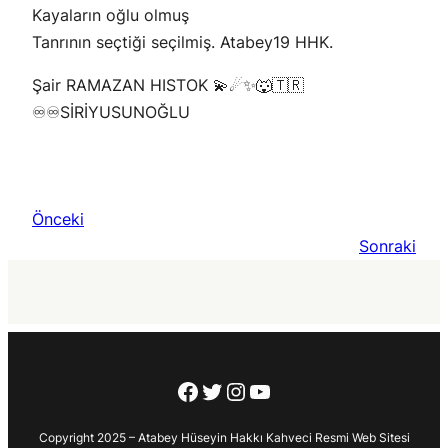
Kayaların oğlu olmuş
Tanrının seçtiği seçilmiş. Atabey19 HHK.
Şair RAMAZAN HISTOK 💫☄✨🐺🇹🇷
♾♾SİRİYUSUNOĞLU
Önceki
Sonraki
Facebook
Twitter
Instagram
YouTube
Copyright 2025 – Atabey Hüseyin Hakkı Kahveci Resmi Web Sitesi