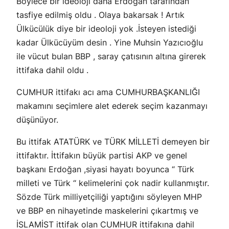
Böylece bir ideoloji daha Erdoğan tarafından
tasfiye edilmiş oldu . Olaya bakarsak ! Artık
Ülkücülük diye bir ideoloji yok .İsteyen istediği
kadar Ülkücüyüm desin . Yine Muhsin Yazıcıoğlu
ile vücut bulan BBP , saray çatısının altına girerek
ittifaka dahil oldu .
CUMHUR ittifakı acı ama CUMHURBAŞKANLIĞI
makamını seçimlere alet ederek seçim kazanmayı
düşünüyor.
Bu ittifak ATATÜRK ve TÜRK MİLLETİ demeyen bir
ittifaktır. İttifakın büyük partisi AKP ve genel
başkanı Erdoğan ,siyasi hayatı boyunca “ Türk
milleti ve Türk “ kelimelerini çok nadir kullanmıştır.
Sözde Türk milliyetçiliği yaptığını söyleyen MHP
ve BBP en nihayetinde maskelerini çıkartmış ve
İSLAMİST ittifak olan CUMHUR ittifakına dahil