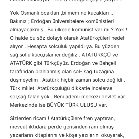
Yok Osmanlı ocakları ,bilmem ne kucakları ..
Bakınız ; Erdoğan üniversitelere komünistleri
almayacakmış . Bu ülkede komünist var mı ? Yok !
O halde bu söz dolaylı olarak Atatürkçüleri hedef
alıyor . Hesapta solculuk yapıldı ya. Bu yüzden
sağ,sol,ülkücü,islamcı değiliz . ATATÜRKÇÜ ve
ATATÜRK gibi Türkçüyüz. Erdoğan ve Bahçeli
tarafından planlanmış olan sol- sağ tuzağına
düşmeyelim . Atatürk hiçbir zaman solcu değildi .
Türk milleti Atatürkçülüğü dikkatle incelerse
sol,sağ falan yok . Beni ademi merkezi devlet var.
Merkezinde ise BÜYÜK TÜRK ULUSU var.
Sizlerden ricam ! Atatürkçülere fren yaptıran,
mevcut iktidara perde gerisinden ram olmuş
yazarların kitaplarını ve köşe yazılarını okuyarak,