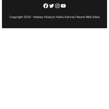
Facebook
Twitter
Instagram
YouTube
Copyright 2025 – Atabey Hüseyin Hakkı Kahveci Resmi Web Sitesi