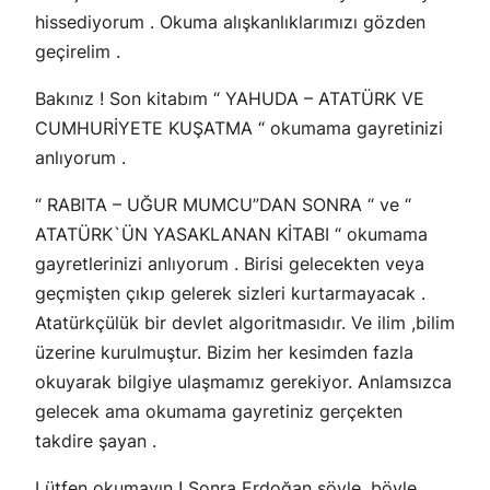
hissediyorum . Okuma alışkanlıklarımızı gözden
geçirelim .
Bakınız ! Son kitabım “ YAHUDA – ATATÜRK VE
CUMHURİYETE KUŞATMA “ okumama gayretinizi
anlıyorum .
“ RABITA – UĞUR MUMCU”DAN SONRA “ ve “
ATATÜRK`ÜN YASAKLANAN KİTABI “ okumama
gayretlerinizi anlıyorum . Birisi gelecekten veya
geçmişten çıkıp gelerek sizleri kurtarmayacak .
Atatürkçülük bir devlet algoritmasıdır. Ve ilim ,bilim
üzerine kurulmuştur. Bizim her kesimden fazla
okuyarak bilgiye ulaşmamız gerekiyor. Anlamsızca
gelecek ama okumama gayretiniz gerçekten
takdire şayan .
Lütfen okumayın ! Sonra Erdoğan şöyle ,böyle ..