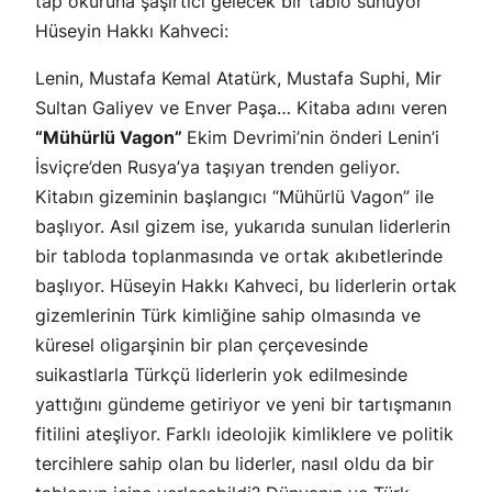
tap okuruna şaşırtıcı gelecek bir tablo sunuyor
Hüseyin Hakkı Kahveci:
Lenin, Mustafa Kemal Atatürk, Mustafa Suphi, Mir
Sultan Galiyev ve En­ver Paşa… Kitaba adını veren
“Mühürlü Vagon”
Ekim Devrimi’nin önde­ri Lenin’i
İsviçre’den Rusya’ya taşıyan trenden geliyor.
Kitabın gizeminin başlangıcı “Mühürlü Vagon” ile
başlıyor. Asıl gizem ise, yukarıda sunulan liderlerin
bir tabloda toplanmasında ve ortak akıbetlerinde
başlıyor. Hüse­yin Hakkı Kahveci, bu liderlerin ortak
gizemlerinin Türk kimliğine sahip olmasında ve
küresel oligarşinin bir plan çerçevesinde
suikastlarla Türkçü liderlerin yok edilmesinde
yattığını gündeme getiriyor ve yeni bir tartışma­nın
fitilini ateşliyor. Farklı ideolojik kimliklere ve politik
tercihlere sahip olan bu liderler, nasıl oldu da bir