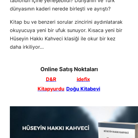
tablonun içine yerleşebildi? Dünyanın ve Türk
dünyasının kaderi nerede birleşti ve ayrıştı?
Kitap bu ve benzeri sorular zincirini aydınlatarak
okuyucuya yeni bir ufuk sunuyor. Kısaca yeni bir
Hüseyin Hakkı Kahveci klasiği ile okur bir kez
daha irkiliyor…
Online Satış Noktaları
D&R
idefix
Kitapyurdu
Doğu Kitabevi