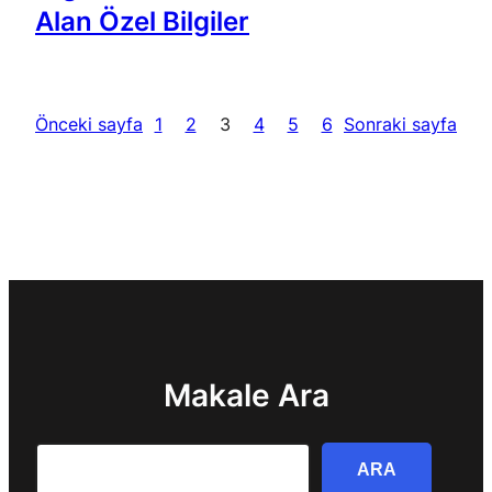
Alan Özel Bilgiler
Önceki sayfa
1
2
3
4
5
6
Sonraki sayfa
Makale Ara
Search
ARA