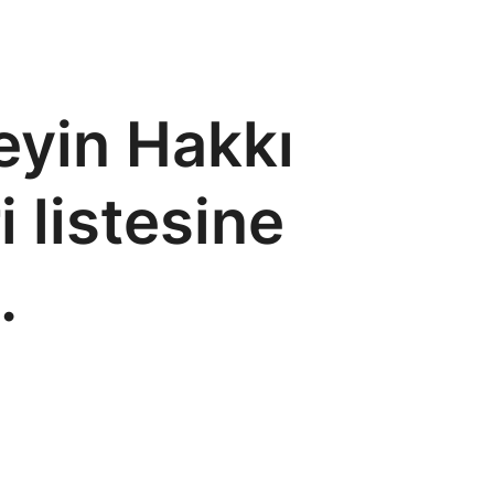
yin Hakkı
 listesine
.