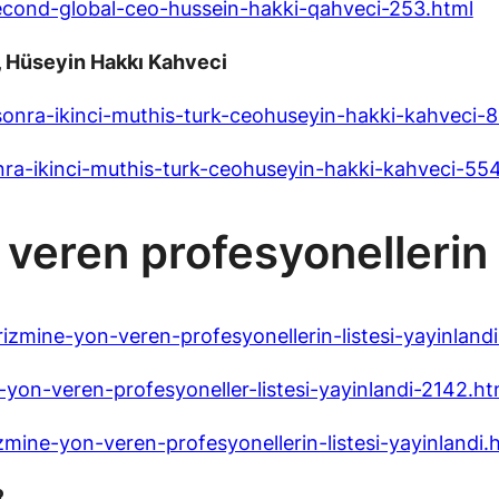
second-global-ceo-hussein-hakki-qahveci-253.html
, Hüseyin Hakkı Kahveci
onra-ikinci-muthis-turk-ceohuseyin-hakki-kahveci-8
nra-ikinci-muthis-turk-ceohuseyin-hakki-kahveci-55
veren profesyonellerin l
zmine-yon-veren-profesyonellerin-listesi-yayinland
yon-veren-profesyoneller-listesi-yayinlandi-2142.ht
mine-yon-veren-profesyonellerin-listesi-yayinlandi.
R