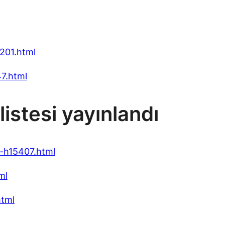
201.html
47.html
istesi yayınlandı
i-h15407.html
ml
html