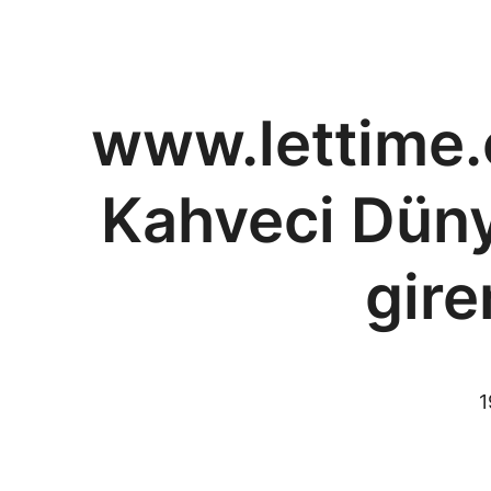
www.lettime.
Kahveci Dünya
gire
1