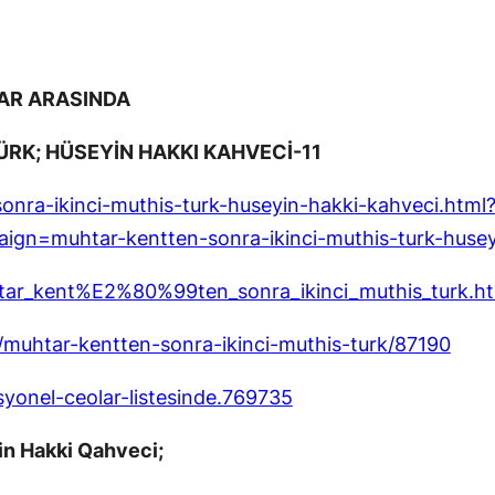
AR ARASINDA
ÜRK; HÜSEYİN HAKKI KAHVECİ-11
ra-ikinci-muthis-turk-huseyin-hakki-kahveci.html
n=muhtar-kentten-sonra-ikinci-muthis-turk-husey
htar_kent%E2%80%99ten_sonra_ikinci_muthis_turk.h
/muhtar-kentten-sonra-ikinci-muthis-turk/87190
yonel-ceolar-listesinde.769735
in Hakki Qahveci;