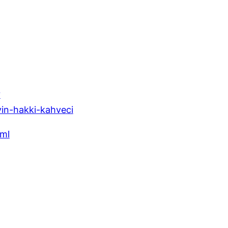
?
in-hakki-kahveci
tml