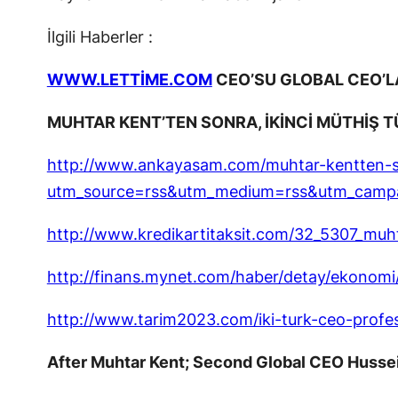
İlgili Haberler :
WWW.LETTİME.COM
CEO’SU GLOBAL CEO’L
MUHTAR KENT’TEN SONRA, İKİNCİ MÜTHİŞ T
http://www.ankayasam.com/muhtar-kentten-son
utm_source=rss&utm_medium=rss&utm_campaig
http://www.kredikartitaksit.com/32_5307_mu
http://finans.mynet.com/haber/detay/ekonomi
http://www.tarim2023.com/iki-turk-ceo-profes
After Muhtar Kent; Second Global CEO Husse