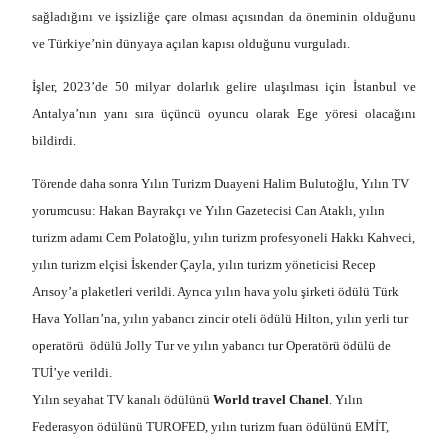
sağladığını ve işsizliğe çare olması açısından da öneminin olduğunu
ve Türkiye’nin dünyaya açılan
kapısı olduğunu vurguladı.
İşler, 2023’de 50 milyar dolarlık gelire ulaşılması için İstanbul ve
Antalya’nın yanı sıra üçüncü oyuncu olarak Ege yöresi olacağını
bildirdi.
Törende daha sonra Yılın Turizm Duayeni Halim Bulutoğlu, Yılın TV
yorumcusu: Hakan Bayrakçı ve Yılın Gazetecisi Can Ataklı, yılın
turizm adamı Cem Polatoğlu, yılın turizm profesyoneli Hakkı Kahveci,
yılın turizm elçisi İskender Çayla, yılın turizm yöneticisi Recep
Arısoy’a plaketleri verildi. Ayrıca yılın hava yolu şirketi ödülü Türk
Hava Yolları’na, yılın yabancı zincir oteli ödülü Hilton, yılın yerli tur
operatörü ödülü Jolly Tur ve yılın yabancı tur Operatörü ödülü de
TUİ’ye verildi.
Yılın seyahat TV kanalı ödülünü
World travel Chanel
. Yılın
Federasyon ödülünü TUROFED, yılın turizm fuarı ödülünü EMİT,