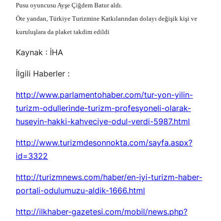
Pusu oyuncusu Ayşe Çiğdem Batur aldı.
Öte yandan, Türkiye Turizmine Katkılarından dolayı değişik kişi ve
kuruluşlara da plaket takdim edildi
Kaynak : İHA
İlgili Haberler :
http://www.parlamentohaber.com/tur-yon-yilin-
turizm-odullerinde-turizm-profesyoneli-olarak-
huseyin-hakki-kahveciye-odul-verdi-5987.html
http://www.turizmdesonnokta.com/sayfa.aspx?
id=3322
http://turizmnews.com/haber/en-iyi-turizm-haber-
portali-odulumuzu-aldik-1666.html
http://ilkhaber-gazetesi.com/mobil/news.php?