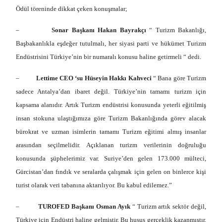
Ödül töreninde dikkat çeken konuşmalar;
–
Sonar Başkanı Hakan Bayrakçı
“ Turizm Bakanlığı,
Başbakanlıkla eşdeğer tutulmalı, her siyasi parti ve hükümet Turizm
Endüstrisini Türkiye’nin bir numaralı konusu haline getirmeli “ dedi.
–
Lettime CEO ‘su Hüseyin Hakkı Kahveci
“ Bana göre Turizm
sadece Antalya’dan ibaret değil. Türkiye’nin tamamı turizm için
kapsama alanıdır. Artık Turizm endüstrisi konusunda yeterli eğitilmiş
insan stokuna ulaştığımıza göre Turizm Bakanlığında görev alacak
bürokrat ve uzman isimlerin tamamı Turizm eğitimi almış insanlar
arasından seçilmelidir. Açıklanan turizm verilerinin doğruluğu
konusunda şüphelerimiz var. Suriye’den gelen 173.000 mülteci,
Gürcistan’dan fındık ve seralarda çalışmak için gelen on binlerce kişi
turist olarak veri tabanına aktarılıyor. Bu kabul edilemez.”
–
TUROFED Başkanı Osman Ayık
“ Turizm artık sektör değil,
Türkiye için Endüstri haline gelmiştir. Bu husus gerçeklik kazanmıştır.