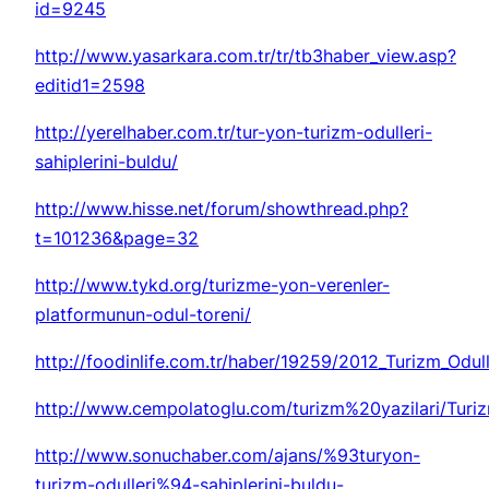
id=9245
http://www.yasarkara.com.tr/tr/tb3haber_view.asp?
editid1=2598
http://yerelhaber.com.tr/tur-yon-turizm-odulleri-
sahiplerini-buldu/
http://www.hisse.net/forum/showthread.php?
t=101236&page=32
http://www.tykd.org/turizme-yon-verenler-
platformunun-odul-toreni/
http://foodinlife.com.tr/haber/19259/2012_Turizm_Odull
http://www.cempolatoglu.com/turizm%20yazilari/Turi
http://www.sonuchaber.com/ajans/%93turyon-
turizm-odulleri%94-sahiplerini-buldu-