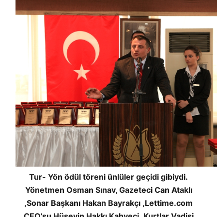
Tur- Yön ödül töreni ünlüler geçidi gibiydi.
Yönetmen Osman Sınav, Gazeteci Can Ataklı
,Sonar Başkanı Hakan Bayrakçı ,Lettime.com
CEO’su Hüseyin Hakkı Kahveci ,Kurtlar Vadisi