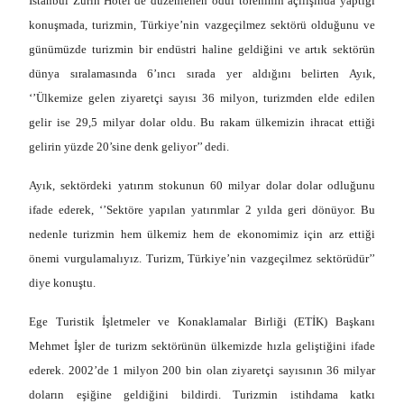
İstanbul Zürih Hotel’de düzenlenen ödül töreninin açılışında yaptığı
konuşmada, turizmin, Türkiye’nin vazgeçilmez sektörü olduğunu ve
günümüzde turizmin bir endüstri haline geldiğini ve artık sektörün
dünya sıralamasında 6’ıncı sırada yer aldığını belirten Ayık,
‘’Ülkemize gelen ziyaretçi sayısı 36 milyon, turizmden elde edilen
gelir ise 29,5 milyar dolar oldu. Bu rakam ülkemizin ihracat ettiği
gelirin yüzde 20’sine denk geliyor’’ dedi.
Ayık, sektördeki yatırım stokunun 60 milyar dolar dolar odluğunu
ifade ederek, ‘’Sektöre yapılan yatırımlar 2 yılda geri dönüyor. Bu
nedenle turizmin hem ülkemiz hem de ekonomimiz için arz ettiği
önemi vurgulamalıyız. Turizm, Türkiye’nin vazgeçilmez sektörüdür’’
diye konuştu.
Ege Turistik İşletmeler ve Konaklamalar Birliği (ETİK) Başkanı
Mehmet İşler de turizm sektörünün ülkemizde hızla geliştiğini ifade
ederek. 2002’de 1 milyon 200 bin olan ziyaretçi sayısının 36 milyar
doların eşiğine geldiğini bildirdi. Turizmin istihdama katkı