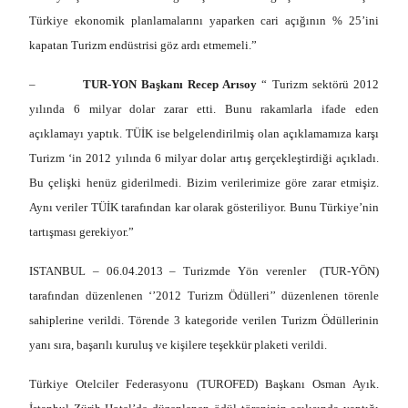
Türkiye ekonomik planlamalarını yaparken cari açığının % 25’ini
kapatan Turizm endüstrisi göz ardı etmemeli.”
–
TUR-YON Başkanı Recep Arısoy
“ Turizm sektörü 2012
yılında 6 milyar dolar zarar etti. Bunu rakamlarla ifade eden
açıklamayı yaptık. TÜİK ise belgelendirilmiş olan açıklamamıza karşı
Turizm ‘in 2012 yılında 6 milyar dolar artış gerçekleştirdiği açıkladı.
Bu çelişki henüz giderilmedi. Bizim verilerimize göre zarar etmişiz.
Aynı veriler TÜİK tarafından kar olarak gösteriliyor. Bunu Türkiye’nin
tartışması gerekiyor.”
ISTANBUL – 06.04.2013 – Turizmde Yön verenler (TUR-YÖN)
tarafından düzenlenen ‘’2012 Turizm Ödülleri’’ düzenlenen törenle
sahiplerine verildi. Törende 3 kategoride verilen Turizm Ödüllerinin
yanı sıra, başarılı kuruluş ve kişilere teşekkür plaketi verildi.
Türkiye Otelciler Federasyonu (TUROFED) Başkanı Osman Ayık.