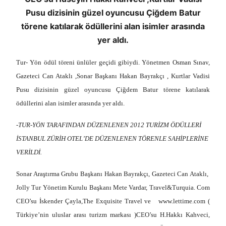
Pusu dizisinin güzel oyuncusu Çiğdem Batur
törene katılarak ödüllerini alan isimler arasında
yer aldı.
Tur- Yön ödül töreni ünlüler geçidi gibiydi. Yönetmen Osman Sınav,
Gazeteci Can Ataklı ,Sonar Başkanı Hakan Bayrakçı , Kurtlar Vadisi
Pusu dizisinin güzel oyuncusu Çiğdem Batur törene katılarak
ödüllerini alan isimler arasında yer aldı.
-TUR-YÖN TARAFINDAN DÜZENLENEN 2012 TURİZM ÖDÜLLERİ
İSTANBUL ZÜRİH OTEL’DE DÜZENLENEN TÖRENLE SAHİPLERİNE
VERİLDİ.
Sonar Araştırma Grubu Başkanı Hakan Bayrakçı, Gazeteci Can Ataklı,
Jolly Tur Yönetim Kurulu Başkanı Mete Vardar, Travel&Turquia. Com
CEO’su İskender Çayla,The Exquisite Travel ve www.lettime.com (
Türkiye’nin uluslar arası turizm markası )CEO’su H.Hakkı Kahveci
,