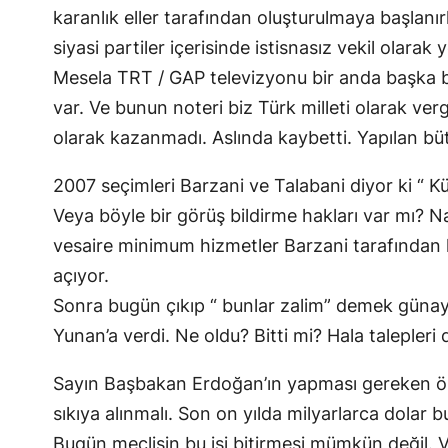
karanlık eller tarafından oluşturulmaya başlanırk
siyasi partiler içerisinde istisnasız vekil olarak y
Mesela TRT / GAP televizyonu bir anda başka bi
var. Ve bunun noteri biz Türk milleti olarak verg
olarak kazanmadı. Aslında kaybetti. Yapılan bütü
2007 seçimleri Barzani ve Talabani diyor ki “ Kü
Veya böyle bir görüş bildirme hakları var mı? Na
vesaire minimum hizmetler Barzani tarafından k
açıyor.
Sonra bugün çıkıp “ bunlar zalim” demek günayd
Yunan’a verdi. Ne oldu? Bitti mi? Hala talepleri
Sayın Başbakan Erdoğan’ın yapması gereken öncel
sıkıya alınmalı. Son on yılda milyarlarca dolar bu
Bugün meclisin bu işi bitirmesi mümkün değil. V