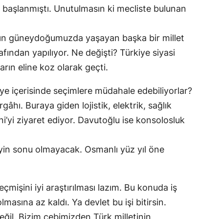
aya başlanmıştı. Unutulmasın ki mecliste bulunan
Yarın güneydoğumuzda yaşayan başka bir millet
afından yapılıyor. Ne değişti? Türkiye siyasi
rın eline koz olarak geçti.
kiye içerisinde seçimlere müdahale edebiliyorlar?
âhı. Buraya giden lojistik, elektrik, sağlık
’yi ziyaret ediyor. Davutoğlu ise konsolosluk
eyin sonu olmayacak. Osmanlı yüz yıl öne
mişini iyi araştırılması lazım. Bu konuda iş
lmasına az kaldı. Ya devlet bu işi bitirsin.
ğil. Bizim cebimizden Türk milletinin