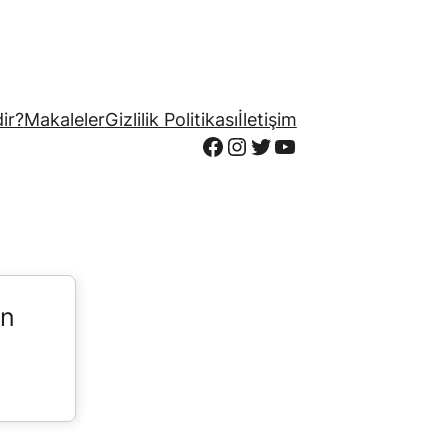
ir?
Makaleler
Gizlilik Politikası
İletişim
Facebook
Instagram
Twitter
YouTube
in