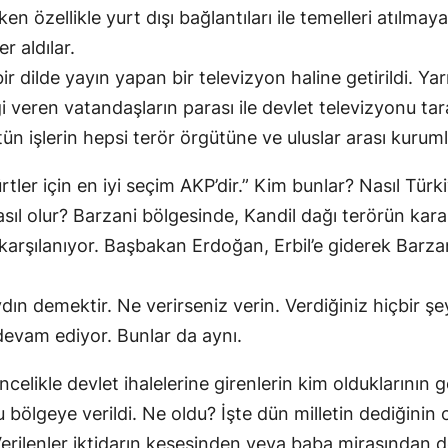
en özellikle yurt dışı bağlantıları ile temelleri atılm
er aldılar.
r dilde yayın yapan bir televizyon haline getirildi. 
i veren vatandaşların parası ile devlet televizyonu tar
n işlerin hepsi terör örgütüne ve uluslar arası kurumla
rtler için en iyi seçim AKP’dir.” Kim bunlar? Nasıl Tür
sıl olur? Barzani bölgesinde, Kandil dağı terörün kararg
arşılanıyor. Başbakan Erdoğan, Erbil’e giderek Barzani
ın demektir. Ne verirseniz verin. Verdiğiniz hiçbir ş
 devam ediyor. Bunlar da aynı.
ikle devlet ihalelerine girenlerin kim olduklarının geç
 bölgeye verildi. Ne oldu? İşte dün milletin dediğinin o
erilenler iktidarın kesesinden veya baba mirasından de