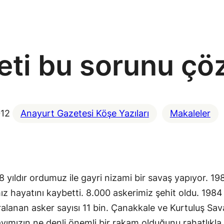
leti bu sorunu ç
012
Anayurt Gazetesi Köşe Yazıları
Makaleler
 yıldır ordumuz ile gayri nizami bir savaş yapıyor. 198
ız hayatını kaybetti. 8.000 askerimiz şehit oldu. 198
aralanan asker sayısı 11 bin. Çanakkale ve Kurtuluş Sa
yımızın ne denli önemli bir rakam olduğunu rahatlıkla 