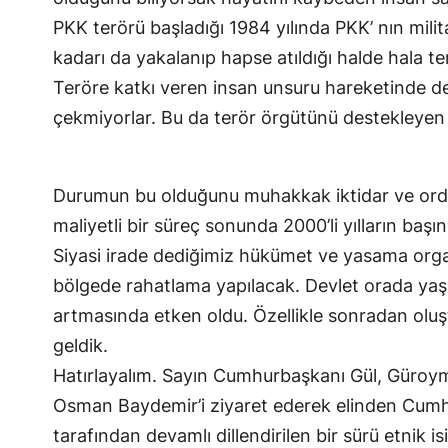
PKK terörü başladığı 1984 yılında PKK’ nın mili
kadarı da yakalanıp hapse atıldığı halde hala t
Teröre katkı veren insan unsuru hareketinde de
çekmiyorlar. Bu da terör örgütünü destekleyen bi
Durumun bu olduğunu muhakkak iktidar ve ordu bi
maliyetli bir süreç sonunda 2000’li yılların başı
Siyasi irade dediğimiz hükümet ve yasama organ
bölgede rahatlama yapılacak. Devlet orada yaşay
artmasında etken oldu. Özellikle sonradan oluş
geldik.
Hatırlayalım. Sayın Cumhurbaşkanı Gül, Güroymak
Osman Baydemir’i ziyaret ederek elinden Cumhurba
tarafından devamlı dillendirilen bir sürü etnik