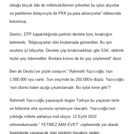
olduğu birçok ilde de milletvekillerinin şirketleri bu işleri alıyorlar
ve partilerine dolayısıyla da PKK’ya para aktarıyorlar” iddiasında
bulunmuş.
Destici, DTP kapatıldığında partinin devlete borç bıraktığını
belirterek, “Bilgisayarları bile kiralamada gösterdiler. Bu işin
usulünü iyi biliyorlar. Devlete çöp bırakmadıkları gibi SSK, elektrik
hiçbir şey ödemediler. Bunlara kimse de bir şey söylemedi” diyor.
Ben de Destici’ye şöyle sorayım:” Rahmetli Yazıcıoğlu ‘nun
1.000.000 oyu vardı. Son seçimde bu 250.000’e düştü. Yazıcıoğlu
‘nun ölümü halen açığa çıkartılamadı. Bu oylar kime gitti”?
Rahmetli Yazıcıoğlu yaşasaydı bugün Türkiye bu yaşanan terör
ve bölünme orta oyununu oynamıyor olacaktı. Yazıcıoğlu’nun
yokluğu millete pahalıya mal oluyor. 12 Eylül 2010
referandumunda “ YETMEZ AMA EVET” cephesinde yer alarak
bugünlerde yaşanacak olan günlerin hesabını neden