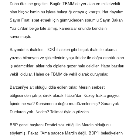
Daha ötesine geçelim. Bugün TBMM’de yer alan ve milletvekili
olan birçok ismin bu işlere bulaştığı ortaya çıkmıştı. Hatırlayalım
Sayın Fırat ispat etmek için gümrüklerden sorumlu Sayın Bakan
Yazıcı’dan belge bile almış, kameralar önünde kendisini
savunmuştu.
Bayındırlık ihaleleri, TOKİ ihaleleri gibi birçok ihale ile okuma
yazma bilmeyen ve şirketlerinin yaşı iktidar ile doğru orantılı olan
iş adamcıkları altlarında ciplerle gezer hale geldiler. Hatta bazıları
vekil oldular. Halen de TBMM’de vekil olarak duruyorlar.
Barzani’ye ait olduğu iddia edilen tırlar, Mersin serbest
bölgesinden çıkıp, direk olarak Habur’dan Kuzey Irak’a geçiyor.
İçinde ne var? Konşimento doğru mu düzenlenmiş? Soran yok.
Durduran yok. Neden? Talimat öyle o yüzden.
BBP genel başkanı Destici söz ettiği ilin Mardin olduğunu
söylemiş. Fakat “Ama sadece Mardin değil. BDP’li belediyelerin