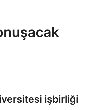
konuşacak
ersitesi işbirliği