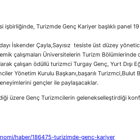
i işbirliğinde, Turizmde Genç Kariyer başlıklı panel 1
ı İskender Çayla,Sayısız tesiste üst düzey yönetici
ik çalışmaları Üniversitelerin Turizm Bölümlerinde d
olarak çalışan ödüllü turizmci Turgay Genç, Yurt Dışı
ler Yönetim Kurulu Başkanı,başarılı Turizmci,Bulut Ba
eneyimlerini gençler ile paylaşacaklar.
diği üzere Genç Turizmcilerin gelenekselleştirdiği konf
nomi/haber/186475-turizimde-genc-kariyer