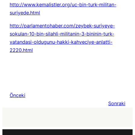
http://www.kemalistler.org/uc-bin-turk-militan-
suriyede.html
http://parlamentohaber.com/zeybek-suriyeye-
sokulan-10-bin-silahli-militanin-3-bininin-turk-
vatandasi-oldugunu-hakki-kahveciye-anlatti-
2220.html
Önceki
Sonraki