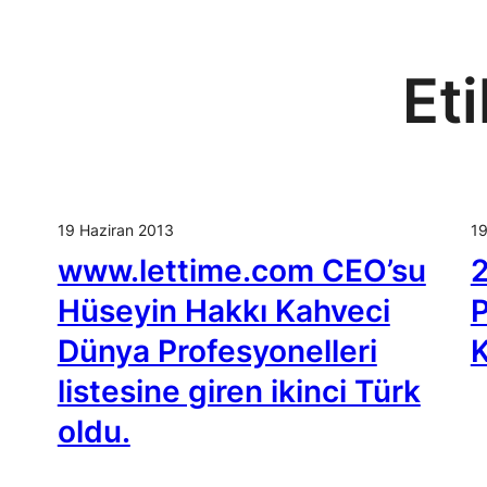
Et
19 Haziran 2013
19
www.lettime.com CEO’su
2
Hüseyin Hakkı Kahveci
P
Dünya Profesyonelleri
K
listesine giren ikinci Türk
oldu.