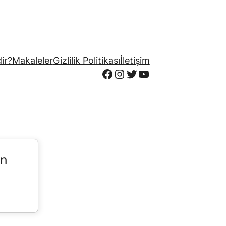
ir?
Makaleler
Gizlilik Politikası
İletişim
Facebook
Instagram
Twitter
YouTube
in