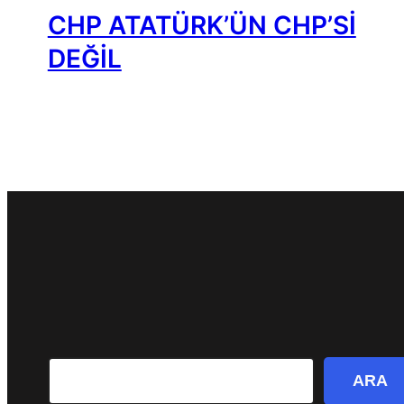
CHP ATATÜRK’ÜN CHP’Sİ
DEĞİL
Search
ARA