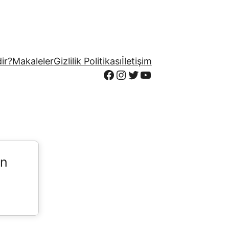
ir?
Makaleler
Gizlilik Politikası
İletişim
Facebook
Instagram
Twitter
YouTube
in