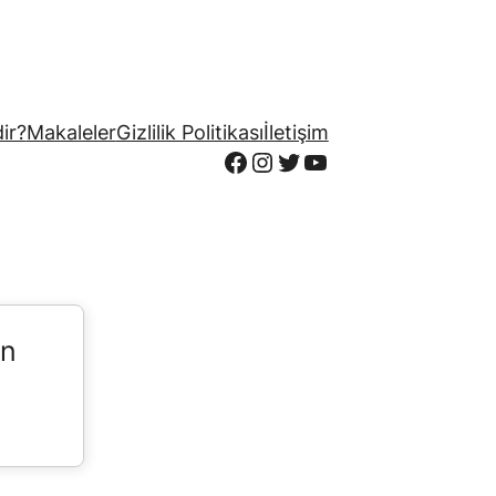
ir?
Makaleler
Gizlilik Politikası
İletişim
Facebook
Instagram
Twitter
YouTube
in