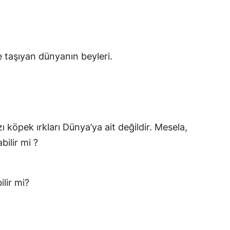
e taşıyan dünyanın beyleri.
zı köpek ırkları Dünya’ya ait değildir. Mesela,
ilir mi ?
ilir mi?