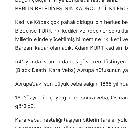
BERLİN BELEDİYESİ’NİN KADROLU TİLKİLERİ
Kedi ve Köpek çok pahalı olduğu için herkes b
Bizde ise TÜRK ırkı kediler ve köpekler sokakla
Milletin elinde yüceltilmiş bilmem ne ırkı kedi v
Barzani kadar olamadık. Adam KÜRT kedisini bi
541 yılında İstanbul’da baş gösteren Jüstinyen 
(Black Death, Kara Veba) Avrupa nüfusunun yakl
Avrupa’daki son büyük veba salgını 1665 yılınd
18. Yüzyılın ilk çeyreğinden sonra veba, Osma
görüldü.
Kara veba, hastalığı taşıyan bitlerin fareler yol