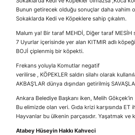
Sokaklarda Kedi ve Köpekler olmazsa ,Koca koca 
Bunun getirecek olduğu sonuçlar daha vahim o
Sokaklarda Kedi ve Köpeklere sahip çıkalım.
Malum ya! Bir taraf MEHDİ, Diğer taraf MESİH se
7 Uyurlar içerisinde yer alan KITMIR adlı köpeğin
BOJİ çiplenmiş bir köpekti.
Frekans yoluyla Komutlar negatif
verilirse , KÖPEKLER saldırı silahı olarak kullanı
AKBAŞ’LAR dünya dışından getirilmiş SAVAŞLARDA
Ankara Belediye Başkanı iken, Melih Gökçek’in kö
Bu elimizde olan veri. Gıda krizi karşısında ET i
Hayvanlar bu ülkenin parçasıdır. Yaşatmak ve 
Atabey Hüseyin Hakkı Kahveci