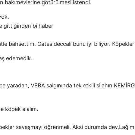
n bakımevlerine götürülmesi istendi.
yok.
 gittiğinden bi haber
le bahsettim. Gates deccali bunu iyi biliyor. Köpekle
 baş edemedik.
ce yaradan, VEBA salgınında tek etkili silahın KEMİ
e köpek alalım.
öpekler savaşmayı öğrenmeli. Aksi durumda dev,Lağım 