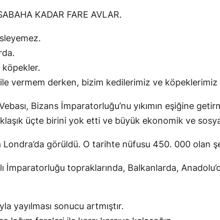
 SABAHA KADAR FARE AVLAR.
esleyemez.
rda.
e köpekler.
le vermem derken, bizim kedilerimiz ve köpeklerimiz 
Vebası, Bizans İmparatorluğu’nu yıkımın eşiğine getirm
aşık üçte birini yok etti ve büyük ekonomik ve sosyal
a Londra’da görüldü. O tarihte nüfusu 450. 000 olan şe
nlı İmparatorluğu topraklarında, Balkanlarda, Anadol
uyla yayılması sonucu artmıştır.