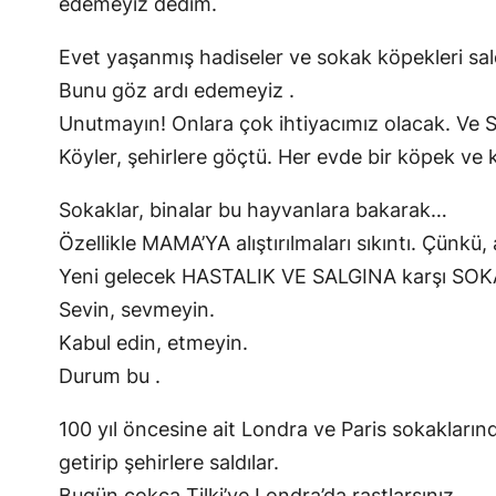
edemeyiz dedim.
Evet yaşanmış hadiseler ve sokak köpekleri saldı
Bunu göz ardı edemeyiz .
Unutmayın! Onlara çok ihtiyacımız olacak. Ve S
Köyler, şehirlere göçtü. Her evde bir köpek ve 
Sokaklar, binalar bu hayvanlara bakarak…
Özellikle MAMA’YA alıştırılmaları sıkıntı. Çünkü,
Yeni gelecek HASTALIK VE SALGINA karşı SOKA
Sevin, sevmeyin.
Kabul edin, etmeyin.
Durum bu .
100 yıl öncesine ait Londra ve Paris sokaklar
getirip şehirlere saldılar.
Bugün çokça Tilki’ye Londra’da rastlarsınız.