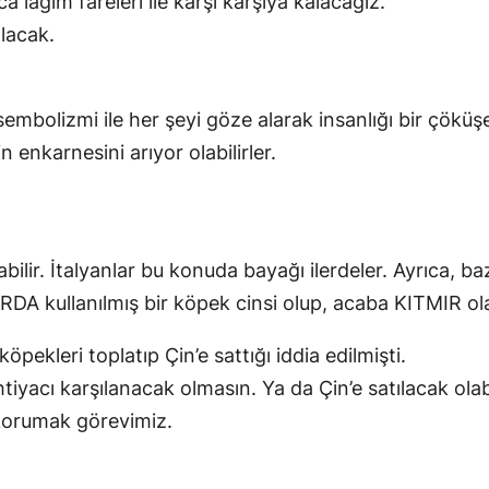
lağım fareleri ile karşı karşıya kalacağız.
lacak.
mbolizmi ile her şeyi göze alarak insanlığı bir çöküş
 enkarnesini arıyor olabilirler.
labilir. İtalyanlar bu konuda bayağı ilerdeler. Ayrıca, ba
 kullanılmış bir köpek cinsi olup, acaba KITMIR olab
pekleri toplatıp Çin’e sattığı iddia edilmişti.
htiyacı karşılanacak olmasın. Ya da Çin’e satılacak olab
korumak görevimiz.