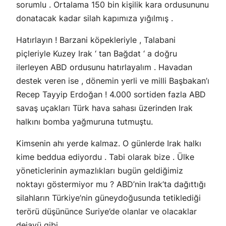
sorumlu . Ortalama 150 bin kişilik kara ordusununu
donatacak kadar silah kapımıza yığılmış .
Hatırlayın ! Barzani köpekleriyle , Talabani
piçleriyle Kuzey Irak ‘ tan Bağdat ‘ a doğru
ilerleyen ABD ordusunu hatırlayalım . Havadan
destek veren ise , dönemin yerli ve milli Başbakan’ı
Recep Tayyip Erdoğan ! 4.000 sortiden fazla ABD
savaş uçakları Türk hava sahası üzerinden Irak
halkını bomba yağmuruna tutmuştu.
Kimsenin ahı yerde kalmaz. O günlerde Irak halkı
kime beddua ediyordu . Tabi olarak bize . Ülke
yöneticlerinin aymazlıkları bugün geldiğimiz
noktayı göstermiyor mu ? ABD’nin Irak’ta dağıttığı
silahların Türkiye’nin güneydoğusunda tetiklediği
terörü düşününce Suriye’de olanlar ve olacaklar
dejavü gibi.