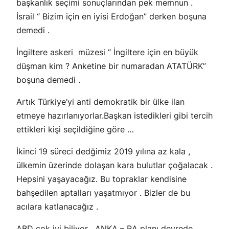
başkanlık seçimi sonuçlarından pek memnun .
İsrail “ Bizim için en iyisi Erdoğan” derken boşuna
demedi .
İngiltere askeri müzesi “ İngiltere için en büyük
düşman kim ? Anketine bir numaradan ATATÜRK”
boşuna demedi .
Artık Türkiye’yi anti demokratik bir ülke ilan
etmeye hazırlanıyorlar.Başkan istedikleri gibi tercih
ettikleri kişi seçildiğine göre …
İkinci 19 süreci dedğimiz 2019 yılına az kala ,
ülkemin üzerinde dolaşan kara bulutlar çoğalacak .
Hepsini yaşayacağız. Bu topraklar kendisine
bahşedilen aptalları yaşatmıyor . Bizler de bu
acılara katlanacağız .
ABD çok iyi biliyor . ANKA – RA planı devrede .