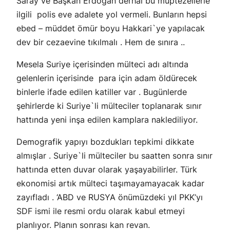
Saray ve Başkan Erdoğan derhal bu müptezellerle
ilgili polis eve adalete yol vermeli. Bunların hepsi
ebed – müddet ömür boyu Hakkari`ye yapılacak
dev bir cezaevine tıkılmalı . Hem de sınıra ..
Mesela Suriye içerisinden mülteci adı altında
gelenlerin içerisinde para için adam öldürecek
binlerle ifade edilen katiller var . Bugünlerde
şehirlerde ki Suriye`li mülteciler toplanarak sınır
hattında yeni inşa edilen kamplara naklediliyor.
Demografik yapıyı bozdukları tepkimi dikkate
almışlar . Suriye`li mülteciler bu saatten sonra sınır
hattında etten duvar olarak yaşayabilirler. Türk
ekonomisi artık mülteci taşımayamayacak kadar
zayıfladı . ‘ABD ve RUSYA önümüzdeki yıl PKK’yı
SDF ismi ile resmi ordu olarak kabul etmeyi
planlıyor. Planın sonrası kan revan.