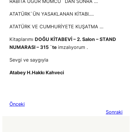
RABITA UĞUR MUMCU` DAN SONRA …
ATATÜRK`ÜN YASAKLANAN KİTABI….
ATATÜRK VE CUMHURİYETE KUŞATMA …
Kitaplarımı
DOĞU KİTABEVİ – 2. Salon – STAND
NUMARASI – 315 `te
imzalıyorum .
Sevgi ve saygıyla
Atabey H.Hakkı Kahveci
Önceki
Sonraki