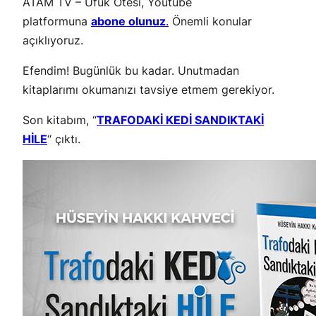
ATAM TV – Ufuk Ötesi, Youtube
platformuna
abone olunuz
.
Önemli konular
açıklıyoruz.
Efendim! Bugünlük bu kadar. Unutmadan
kitaplarımı okumanızı tavsiye etmem gerekiyor.
Son kitabım, “
TRAFODAKİ KEDİ SANDIKTAKİ
HİLE
“ çıktı.