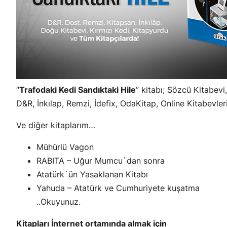
“
Trafodaki Kedi Sandıktaki Hile
” kitabı; Sözcü Kitabevi
D&R, İnkılap, Remzi, İdefix, OdaKitap, Online Kitabevleri
Ve diğer kitaplarım…
Mühürlü Vagon
RABITA – Uğur Mumcu`dan sonra
Atatürk`ün Yasaklanan Kitabı
Yahuda – Atatürk ve Cumhuriyete kuşatma
..Okuyunuz.
Kitapları İnternet ortamında almak için