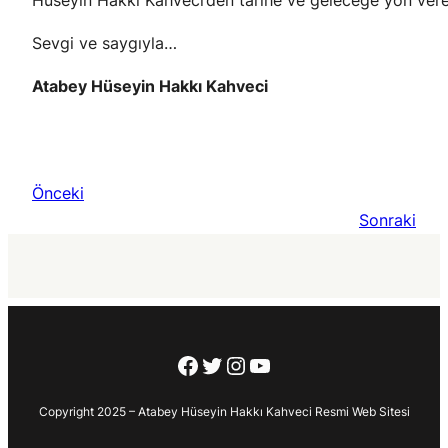
Hüseyin Hakkı Kahveci’den tarihe ve geleceğe yön vere
Sevgi ve saygıyla…
Atabey Hüseyin Hakkı Kahveci
Önceki
Sonraki
Facebook
Twitter
Instagram
YouTube
Copyright 2025 – Atabey Hüseyin Hakkı Kahveci Resmi Web Sitesi