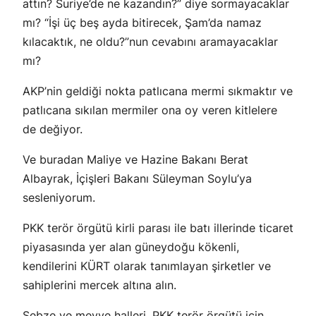
attın? Suriye’de ne kazandın?” diye sormayacaklar
mı? “İşi üç beş ayda bitirecek, Şam’da namaz
kılacaktık, ne oldu?”nun cevabını aramayacaklar
mı?
AKP’nin geldiği nokta patlıcana mermi sıkmaktır ve
patlıcana sıkılan mermiler ona oy veren kitlelere
de değiyor.
Ve buradan Maliye ve Hazine Bakanı Berat
Albayrak, İçişleri Bakanı Süleyman Soylu’ya
sesleniyorum.
PKK terör örgütü kirli parası ile batı illerinde ticaret
piyasasında yer alan güneydoğu kökenli,
kendilerini KÜRT olarak tanımlayan şirketler ve
sahiplerini mercek altına alın.
Sebze ve meyve halleri, PKK terör örgütü için