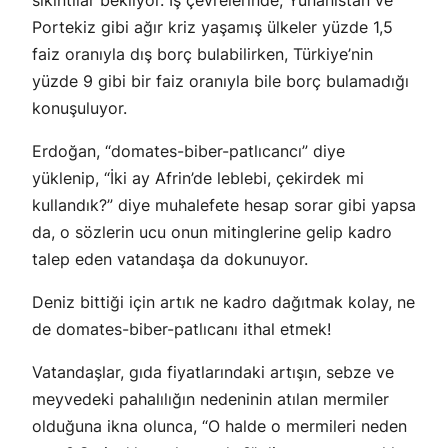
sıkıntılar bekliyor. İş çevrelerinde; Yunanistan ve
Portekiz gibi ağır kriz yaşamış ülkeler yüzde 1,5
faiz oranıyla dış borç bulabilirken, Türkiye’nin
yüzde 9 gibi bir faiz oranıyla bile borç bulamadığı
konuşuluyor.
Erdoğan, “domates-biber-patlıcancı” diye
yüklenip, “İki ay Afrin’de leblebi, çekirdek mi
kullandık?” diye muhalefete hesap sorar gibi yapsa
da, o sözlerin ucu onun mitinglerine gelip kadro
talep eden vatandaşa da dokunuyor.
Deniz bittiği için artık ne kadro dağıtmak kolay, ne
de domates-biber-patlıcanı ithal etmek!
Vatandaşlar, gıda fiyatlarındaki artışın, sebze ve
meyvedeki pahalılığın nedeninin atılan mermiler
olduğuna ikna olunca, “O halde o mermileri neden