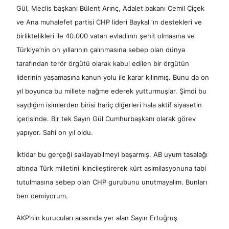
Gül, Meclis başkanı Bülent Arınç, Adalet bakanı Cemil Çiçek
ve Ana muhalefet partisi CHP lideri Baykal ‘ın destekleri ve
birliktelikleri ile 40.000 vatan evladının şehit olmasına ve
Türkiye’nin on yıllarının çalınmasına sebep olan dünya
tarafından terör örgütü olarak kabul edilen bir örgütün
liderinin yaşamasına kanun yolu ile karar kılınmış. Bunu da on
yıl boyunca bu millete nağme ederek yutturmuşlar. Şimdi bu
saydığım isimlerden birisi hariç diğerleri hala aktif siyasetin
içerisinde. Bir tek Sayın Gül Cumhurbaşkanı olarak görev
yapıyor. Sahi on yıl oldu.
İktidar bu gerçeği saklayabilmeyi başarmış. AB uyum tasalağı
altında Türk milletini ikincileştirerek kürt asimilasyonuna tabi
tutulmasına sebep olan CHP gurubunu unutmayalım. Bunları
ben demiyorum.
AKP’nin kurucuları arasında yer alan Sayın Ertuğruş