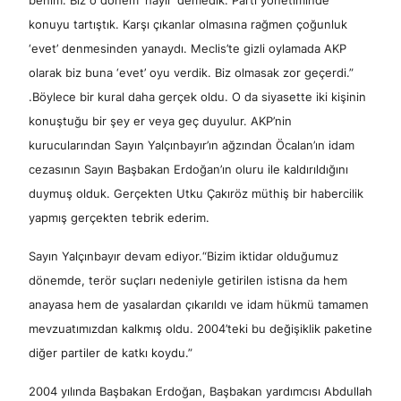
benim. Biz o dönem ‘hayır’ demedik. Parti yönetiminde
konuyu tartıştık. Karşı çıkanlar olmasına rağmen çoğunluk
‘evet’ denmesinden yanaydı. Meclis’te gizli oylamada AKP
olarak biz buna ‘evet’ oyu verdik. Biz olmasak zor geçerdi.”
.Böylece bir kural daha gerçek oldu. O da siyasette iki kişinin
konuştuğu bir şey er veya geç duyulur. AKP’nin
kurucularından Sayın Yalçınbayır’ın ağzından Öcalan’ın idam
cezasının Sayın Başbakan Erdoğan’ın oluru ile kaldırıldığını
duymuş olduk. Gerçekten Utku Çakıröz müthiş bir habercilik
yapmış gerçekten tebrik ederim.
Sayın Yalçınbayır devam ediyor.“Bizim iktidar olduğumuz
dönemde, terör suçları nedeniyle getirilen istisna da hem
anayasa hem de yasalardan çıkarıldı ve idam hükmü tamamen
mevzuatımızdan kalkmış oldu. 2004’teki bu değişiklik paketine
diğer partiler de katkı koydu.”
2004 yılında Başbakan Erdoğan, Başbakan yardımcısı Abdullah