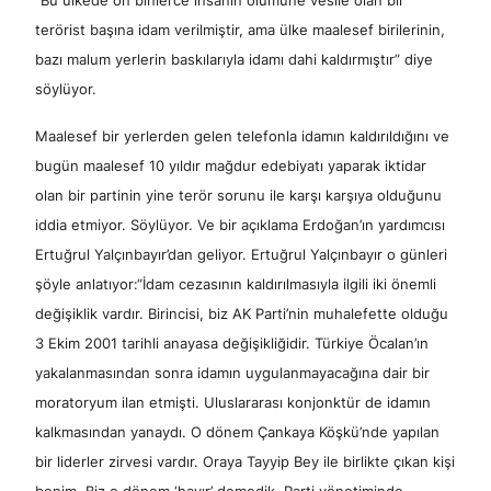
“Bu ülkede on binlerce insanın ölümüne vesile olan bir
terörist başına idam verilmiştir, ama ülke maalesef birilerinin,
bazı malum yerlerin baskılarıyla idamı dahi kaldırmıştır” diye
söylüyor.
Maalesef bir yerlerden gelen telefonla idamın kaldırıldığını ve
bugün maalesef 10 yıldır mağdur edebiyatı yaparak iktidar
olan bir partinin yine terör sorunu ile karşı karşıya olduğunu
iddia etmiyor. Söylüyor. Ve bir açıklama Erdoğan’ın yardımcısı
Ertuğrul Yalçınbayır’dan geliyor. Ertuğrul Yalçınbayır o günleri
şöyle anlatıyor:“İdam cezasının kaldırılmasıyla ilgili iki önemli
değişiklik vardır. Birincisi, biz AK Parti’nin muhalefette olduğu
3 Ekim 2001 tarihli anayasa değişikliğidir. Türkiye Öcalan’ın
yakalanmasından sonra idamın uygulanmayacağına dair bir
moratoryum ilan etmişti. Uluslararası konjonktür de idamın
kalkmasından yanaydı. O dönem Çankaya Köşkü’nde yapılan
bir liderler zirvesi vardır. Oraya Tayyip Bey ile birlikte çıkan kişi