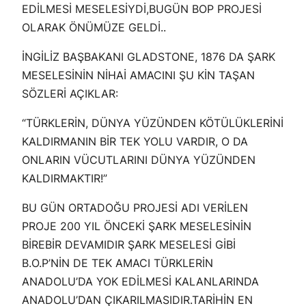
EDİLMESİ MESELESİYDİ,BUGÜN BOP PROJESİ
OLARAK ÖNÜMÜZE GELDİ..
İNGİLİZ BAŞBAKANI GLADSTONE, 1876 DA ŞARK
MESELESİNİN NİHAİ AMACINI ŞU KİN TAŞAN
SÖZLERİ AÇIKLAR:
“TÜRKLERİN, DÜNYA YÜZÜNDEN KÖTÜLÜKLERİNİ
KALDIRMANIN BİR TEK YOLU VARDIR, O DA
ONLARIN VÜCUTLARINI DÜNYA YÜZÜNDEN
KALDIRMAKTIR!”
BU GÜN ORTADOĞU PROJESİ ADI VERİLEN
PROJE 200 YIL ÖNCEKİ ŞARK MESELESİNİN
BİREBİR DEVAMIDIR ŞARK MESELESİ GİBİ
B.O.P’NİN DE TEK AMACI TÜRKLERİN
ANADOLU’DA YOK EDİLMESİ KALANLARINDA
ANADOLU’DAN ÇIKARILMASIDIR.TARİHİN EN