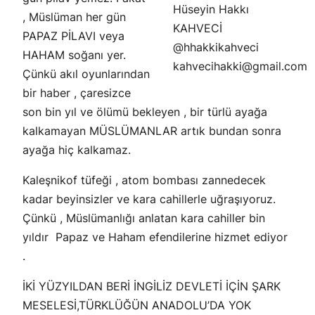
Hüseyin Hakkı
, Müslüman her gün
KAHVECİ
PAPAZ PİLAVI veya
@hhakkikahveci
HAHAM soğanı yer.
kahvecihakki@gmail.com
Çünkü akıl oyunlarından
bir haber , çaresizce
son bin yıl ve ölümü bekleyen , bir türlü ayağa
kalkamayan MÜSLÜMANLAR artık bundan sonra
ayağa hiç kalkamaz.
Kaleşnikof tüfeği , atom bombası zannedecek
kadar beyinsizler ve kara cahillerle uğraşıyoruz.
Çünkü , Müslümanlığı anlatan kara cahiller bin
yıldır Papaz ve Haham efendilerine hizmet ediyor
.
İKİ YÜZYILDAN BERİ İNGİLİZ DEVLETİ İÇİN ŞARK
MESELESİ,TÜRKLÜĞÜN ANADOLU’DA YOK