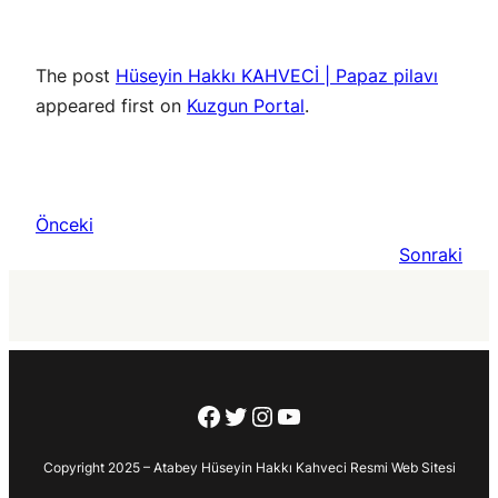
The post
Hüseyin Hakkı KAHVECİ | Papaz pilavı
appeared first on
Kuzgun Portal
.
Önceki
Sonraki
Facebook
Twitter
Instagram
YouTube
Copyright 2025 – Atabey Hüseyin Hakkı Kahveci Resmi Web Sitesi