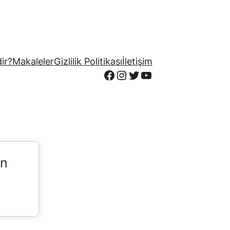
ir?
Makaleler
Gizlilik Politikası
İletişim
Facebook
Instagram
Twitter
YouTube
in