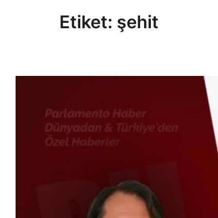
Etiket:
şehit