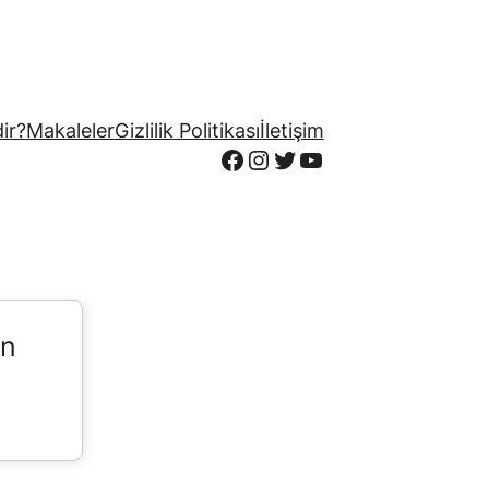
ir?
Makaleler
Gizlilik Politikası
İletişim
Facebook
Instagram
Twitter
YouTube
in