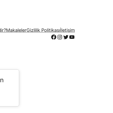
ir?
Makaleler
Gizlilik Politikası
İletişim
Facebook
Instagram
Twitter
YouTube
in