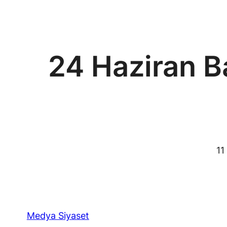
24 Haziran B
11
Medya Siyaset