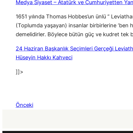
Medya Siyaset – Atatürk ve Cumhuriyetten Yan
1651 yılında Thomas Hobbes’un ünlü ” Leviathan ”
(Toplumda yaşayan) insanlar birbirlerine ‘ben 
demelidirler. Böylece bütün güç ve kudret tek 
24 Haziran Başkanlık Seçimleri Gerçeği Leviat
Hüseyin Hakkı Kahveci
]]>
Önceki